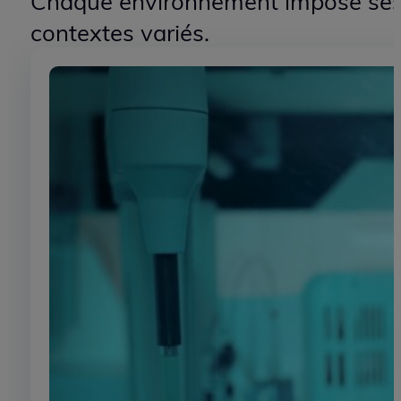
100
+
PROJETS ACCOMPAGNÉS
Des solutions ada
Chaque environnement impose ses c
contextes variés.