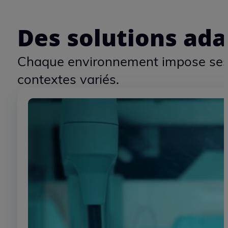
Notre expérience s’est construite
10
+
ANS D’EXPÉRIENCE
100
+
PROJETS ACCOMPAGNÉS